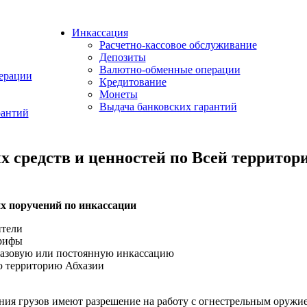
Инкассация
Расчетно-кассовое обслуживание
Депозиты
Валютно-обменные операции
ерации
Кредитование
Монеты
Выдача банковских гарантий
рантий
 средств и ценностей по Всей территор
х поручений по инкассации
ители
арифы
разовую или постоянную инкассацию
 территорию Абхазии
ния грузов имеют разрешение на работу с огнестрельным оружи