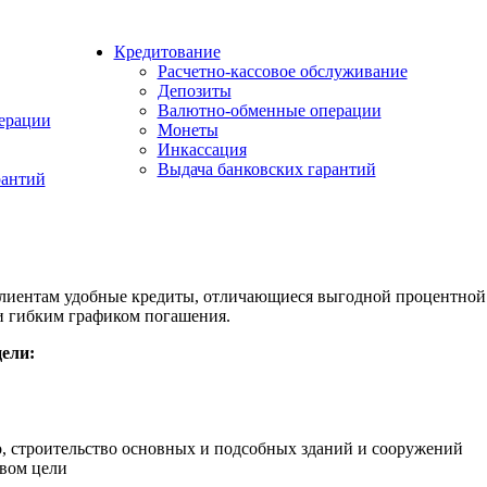
Кредитование
Расчетно-кассовое обслуживание
Депозиты
Валютно-обменные операции
ерации
Монеты
Инкассация
Выдача банковских гарантий
рантий
клиентам удобные кредиты, отличающиеся выгодной процентной
и гибким графиком погашения.
ели:
, строительство основных и подсобных зданий и сооружений
твом цели