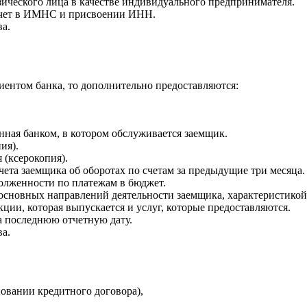
зического лица в качестве индивидуального предпринимателя.
 учет в ИМНС и присвоении ИНН.
а.
иентом банка, то дополнительно предоставляются:
нная банком, в котором обслуживается заемщик.
ия).
 (ксерокопия).
чета заемщика об оборотах по счетам за предыдущие три месяца.
долженности по платежам в бюджет.
основных направлений деятельности заемщика, характеристикой
ции, которая выпускается и услуг, которые предоставляются.
а последнюю отчетную дату.
а.
овании кредитного договора),