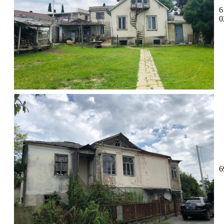
6
0
6