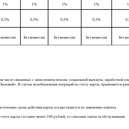
1%
1%
1%
1%
0,5%
0,5%
0,5%
0,5%
0
 комиссии
Без комиссии
Без комиссии
Без комиссии
Без к
ом числе связанных с зачислением пенсии, социальной выплаты, заработной плат
Базовый». В случае возобновления операций по счету карты, применяется ран
стечению срока действия карты осуществляется по заявлению клиента.
а счете карты составит менее 100 рублей, то списание платы за обслуживание