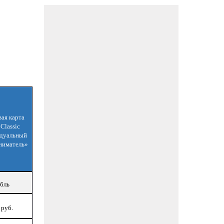
ая карта
Classic
дуальный
ниматель»
бль
 руб.