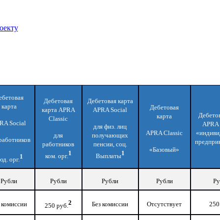
оекту
ебетовая
Дебетовая
Дебетовая карта
карта
Дебетовая
карта APRA
APRA Social
Дебетов
карта
Classic
RA Social
APRA
для физ. лиц
APRA Classic
«индиви
для
получающих
работников
предпри
работников
пенсии, соц.
«Базовый»
1
1
ком. орг.
Выплаты
1
юд. орг.
Рубли
Рубли
Рубли
Рубли
Ру
2
 комиссии
Без комиссии
Отсутствует
250
250 руб.