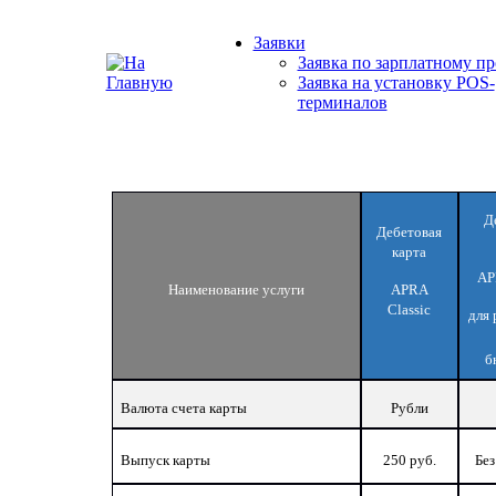
Заявки
Заявка по зарплатному пр
Заявка на установку POS-
терминалов
Д
Дебетовая
карта
AP
Наименование услуги
APRA
Classic
для 
б
Валюта счета карты
Рубли
Выпуск карты
250 руб.
Без