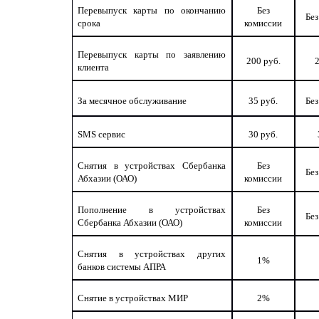
Перевыпуск карты по окончанию
Без
Без
срока
комиссии
Перевыпуск карты по заявлению
200 руб.
2
клиента
За месячное обслуживание
35 руб.
Без
SMS сервис
30 руб.
Снятия в устройствах Сбербанка
Без
Без
Абхазии (ОАО)
комиссии
Пополнение в устройствах
Без
Без
Сбербанка Абхазии (ОАО)
комиссии
Снятия в устройствах других
1%
банков системы АПРА
Снятие в устройствах МИР
2%