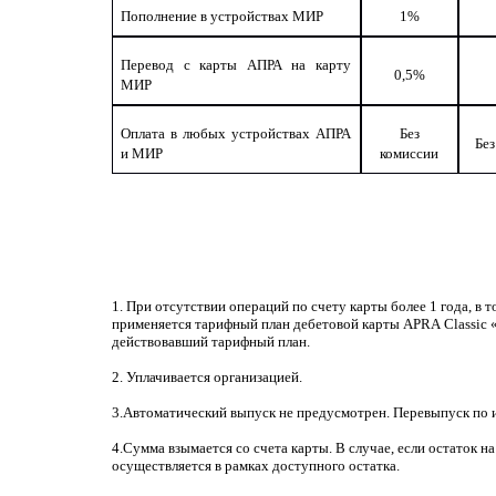
Пополнение в устройствах МИР
1%
Перевод с карты АПРА на карту
0,5%
МИР
Оплата в любых устройствах АПРА
Без
Без
и МИР
комиссии
1. При отсутствии операций по счету карты более 1 года, в т
применяется тарифный план дебетовой карты
APRA
Classic
«
действовавший тарифный план.
2. Уплачивается организацией.
3.Автоматический выпуск не предусмотрен. Перевыпуск по и
4.Сумма взымается со счета карты. В случае, если остаток н
осуществляется в рамках доступного остатка.