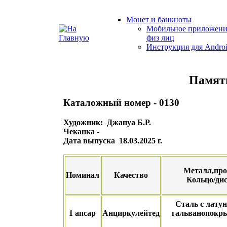
Монет и банкноты
Мобильное приложени
физ лиц
Инструкция для Andro
Памят
Каталожный номер - 0130
Художник: Джапуа Б.Р.
Чеканка -
Дата выпуска 18.03.2025 г.
Металл,про
Номинал
Качество
Кольцо/ди
Сталь с лату
1 апсар
Анциркулейтед
гальванопокр