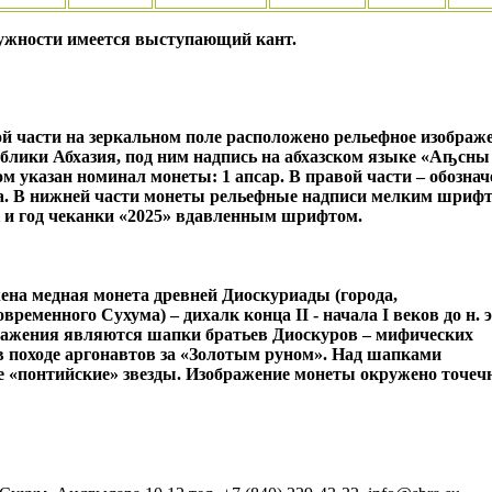
ружности имеется выступающий кант.
й части на зеркальном поле расположено рельефное изображ
ублики Абхазия, под ним надпись на абхазском языке «Аҧсны
м указан номинал монеты: 1 апсар. В правой части – обознач
а. В нижней части монеты рельефные надписи мелким шриф
 и год чеканки «2025» вдавленным шрифтом.
ена медная монета древней Диоскуриады (города,
ременного Сухума) – дихалк конца II - начала I веков до н. э
ажения являются шапки братьев Диоскуров – мифических
в походе аргонавтов за «Золотым руном». Над шапками
 «понтийские» звезды. Изображение монеты окружено точе