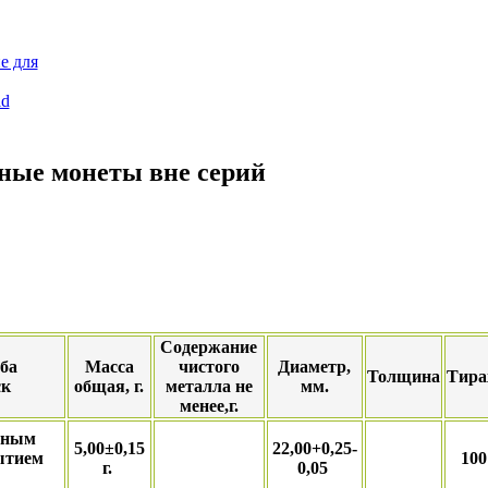
е для
id
ные монеты вне серий
Содержание
ба
Масса
чистого
Диаметр,
Толщина
Тира
ск
общая, г.
металла не
мм.
менее,г.
нным
5,00±0,15
22,00+0,25-
ытием
100
г.
0,05