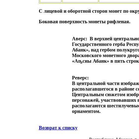
С лицевой и оборотной сторон монет по ок
Боковая поверхность монеты рифленая.
Аверс:
В верхней центрально
Государственного герба Респ
Абанк», над гербом полукруго
Московского монетного двор
«Аҧсны Абанк» в пять строк
Реверс:
В центральной части изображ
располагавшегося в районе сов
Центральным сюжетом изобр
персонажей, участвовавших 
располагаются шестилучевые
орнаментом.
Возврат к списку