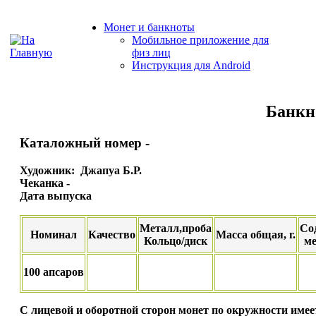
Монет и банкноты
Мобильное приложение для
физ лиц
Инструкция для Android
Банкн
Каталожный номер -
Художник: Джапуа Б.Р.
Чеканка -
Дата выпуска
Металл,проба
Со
Номинал
Качество
Масса общая, г.
Кольцо/диск
ме
100 апсаров
С лицевой и оборотной сторон монет по окружности име