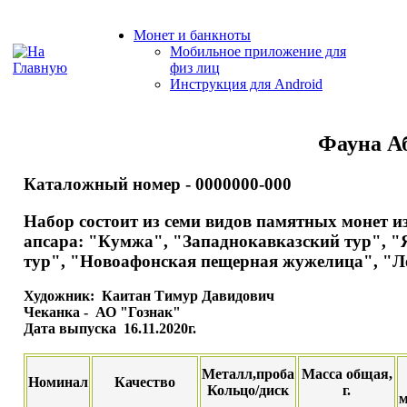
Монет и банкноты
Мобильное приложение для
физ лиц
Инструкция для Android
Фауна А
Каталожный номер - 0000000-000
Набор состоит из семи видов памятных монет 
апсара: "Кумжа", "Западнокавказский тур", "
тур", "Новоафонская пещерная жужелица", "Ле
Художник: Каитан Тимур Давидович
Чеканка - АО "Гознак"
Дата выпуска 16.11.2020г.
Металл,проба
Масса общая,
Номинал
Качество
Кольцо/диск
г.
м