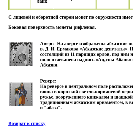
лайк
С лицевой и оборотной сторон монет по окружности име
Боковая поверхность монеты рифленая.
Аверс:
На аверсе изображены абхазские в
в. Д. И. Ермакова «Абхазские депутаты». 
состоящий из 11 парящих орлов, под ним н
поля отчеканена надпись «Аҧсны Абанк» (
Абхазия.
Реверс:
На реверсе в центральном поле располож
воина в короткой светло-коричневой черк
ружье, вооруженного кинжалом и шашкой.
традиционным абхазским орнаментом, в в
и "абаза".
Возврат к списку