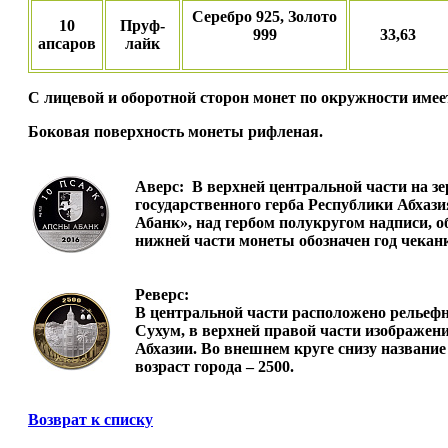
Серебро 925, Золото
10
Пруф-
999
33,63
апсаров
лайк
С лицевой и оборотной сторон монет по окружности име
Боковая поверхность монеты рифленая.
Аверс:
В верхней центральной части на з
государственного герба Республики Абхаз
Абанк», над гербом полукругом надписи, 
нижней части монеты обозначен год чеканк
Реверс:
В центральной части расположено рельефн
Сухум, в верхней правой части изображен
Абхазии. Во внешнем круге снизу название
возраст города – 2500.
Возврат к списку