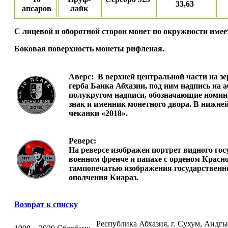
33,63
апсаров
лайк
С лицевой и оборотной сторон монет по окружности име
Боковая поверхность монеты рифленая.
Аверс:
В верхней центральной части на з
герба Банка Абхазии, под ним надпись на
полукругом надписи, обозначающие номина
знак и именник монетного двора. В нижней
чеканки «2018».
Реверс:
На реверсе изображен портрет видного гос
военном френче и папахе с орденом Красно
тампопечатью изображения государственно
ополчения Киараз.
Возврат к списку
Республика Абхазия, г. Сухум, Аидгыла