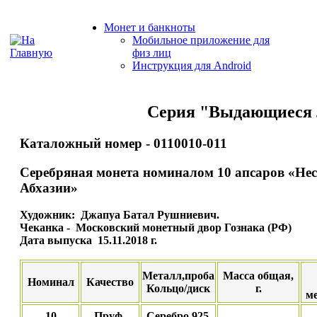
Монет и банкноты
Мобильное приложение для
физ лиц
Инструкция для Android
Серия "Выдающиеся 
Каталожный номер - 0110010-011
Серебряная монета номиналом 10 апсаров «Не
Абхазии»
Художник: Джапуа Батал Рушниевич.
Чеканка - Московский монетный двор Гознака (РФ)
Дата выпуска 15.11.2018 г.
Металл,проба
Масса общая,
Номинал
Качество
Кольцо/диск
г.
ме
10
Пруф-
Серебро 925