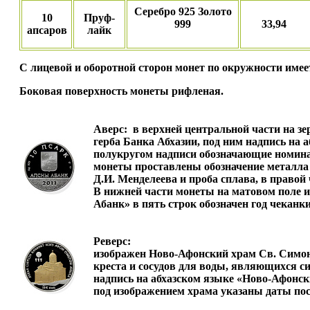
Серебро 925 Золото
10
Пруф-
999
33,94
апсаров
лайк
С лицевой и оборотной сторон монет по окружности име
Боковая поверхность монеты рифленая.
Аверс:
в верхней центральной части на зе
герба Банка Абхазии, под ним надпись на
полукругом надписи обозначающие номинал
монеты проставлены обозначение металла
Д.И. Менделеева и проба сплава, в правой
В нижней части монеты на матовом поле
Абанк» в пять строк обозначен год чеканки
Реверс:
изображен Ново-Афонский храм Св. Симон
креста и сосудов для воды, являющихся 
надпись на абхазском языке «Ново-Афонск
под изображением храма указаны даты пос