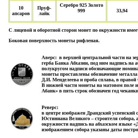
Серебро 925 Золото
10
Пруф-
999
33,94
апсаров
лайк
С лицевой и оборотной сторон монет по окружности име
Боковая поверхность монеты рифленая.
Аверс:
в верхней центральной части на зе
герба Банка Абхазии, под ним надпись на
полукругом надписи обозначающие номинал
монеты проставлены обозначение металла
Д.И. Менделеева и проба сплава, в правой
В нижней части монеты на матовом поле
Абанк» в пять строк обозначен год чеканки
Реверс:
в центре изображен Драндский успенский 
Юстиниана Великого – строителя собора, а
окружности надпись на абхазском языке «Д
изображением собора указаны даты постро