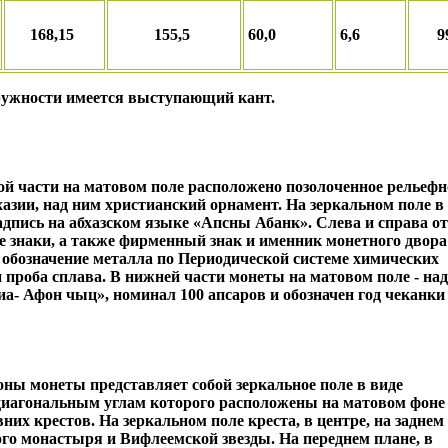
168,15
155,5
60,0
6,6
9
кружности имеется выступающий кант.
й части на матовом поле расположено позолоченное рельефн
азии, над ним христианский орнамент. На зеркальном поле в
адпись на абхазском языке «Апсны Абанк». Слева и справа от
 знаки, а также фирменный знак и именник монетного двора
обозначение металла по Периодической системе химических
 проба сплава. В нижней части монеты на матовом поле - на
а- Афон чыц», номинал 100 апсаров и обозначен год чеканки
оны монеты представляет собой зеркальное поле в виде
 диагональным углам которого расположены на матовом фоне
их крестов. На зеркальном поле креста, в центре, на заднем
го монастыря и Вифлеемской звезды. На переднем плане, в