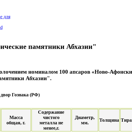
е для
id
ические памятники Абхазии"
золочением номиналом 100 апсаров «Ново-Афонск
амятники Абхазии".
двор Гознака (РФ)
Содержание
Масса
чистого
Диаметр,
Толщина
Тира
общая, г.
металла не
мм.
менее,г.