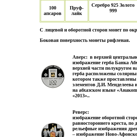
Серебро 925 Золото
100
Пруф-
999
апсаров
лайк
С лицевой и оборотной сторон монет по о
Боковая поверхность монеты рифленая.
Аверс:
в верхней центрально
изображение герба Банка Абх
верхней части полукругом н
герба расположены солярные
котором также проставлены 
элементов Д.И. Менделеева и
на абхазском языке «Анакопи
«2013»..
Реверс:
изображение оборотной стор
равностороннего креста, по
рельефные изображения древн
– изображение Ново-Афонско