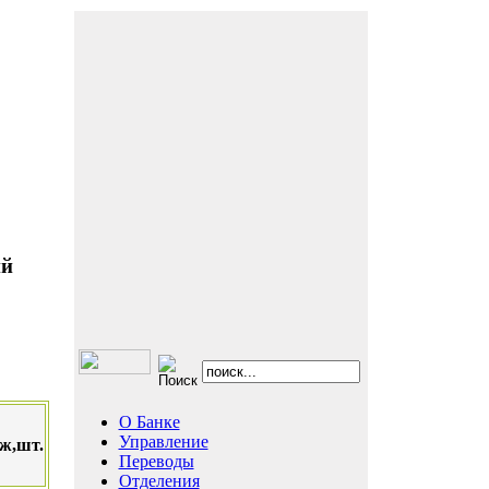
ий
О Банке
Управление
ж,шт.
Переводы
Отделения