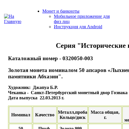
Монет и банкноты
Мобильное приложение для
физ лиц
Инструкция для Android
Серия "Исторические 
Каталожный номер - 0320050-003
Золотая монета номиналом 50 апсаров «Лыхнен
памятники Абхазии".
Художник: Джапуа Б.Р.
Чеканка - Санкт-Петербургский монетный двор Гознака
Дата выпуска 22.03.2013 г.
Металл,проба
Масса общая,
Номинал
Качество
Кольцо/диск
г.
ме
50
Пруф-
Золото 999