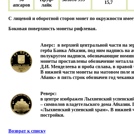
15,7
апсаров
лайк
С лицевой и оборотной сторон монет по окружности име
Боковая поверхность монеты рифленая.
Аверс:
в верхней центральной части на зе
герба Банка Абхазии, под ним надпись на
полукругом надписи, обозначающие номина
монеты проставлены обозначение металла
Д.И. Менделеева и проба сплава, в правой
В нижней части монеты на матовом поле
Абанк» в пять строк обозначен год чекан
Реверс:
в центре изображен Лыхненский успенский
– символов владетельского дома Абхазии. 
«Лыхненский успенский храм». В нижней ч
постройки.
Возврат к списку