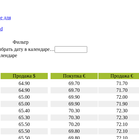
е для
id
Фильтр
…
Продажа $
Покупка €
Продажа €
64.90
69.70
71.70
64.90
69.70
71.70
65.00
69.90
72.00
65.00
69.90
71.90
65.40
70.30
72.30
65.30
70.30
72.30
65.50
70.20
72.10
65.50
69.80
72.10
65,50
69.80
72.10